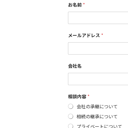
お名前
*
メ
メールアドレス
*
ー
ル
ア
ド
レ
ス
会社名
相
談
内
容
*
相談内容
*
会社の承継について
相続の継承について
プライベートについて